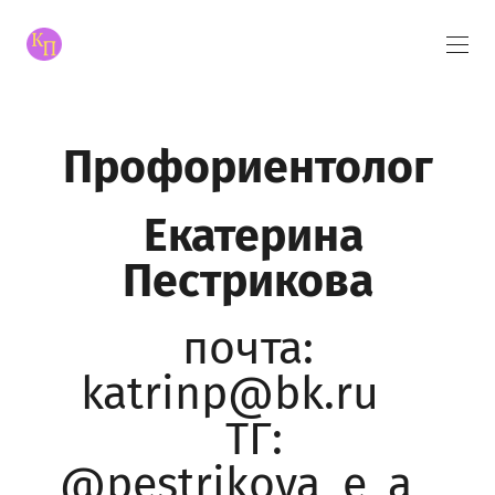
Профориентолог
Екатерина
Пестрикова
почта:
katrinp@bk.ru
ТГ:
@pestrikova_e_a